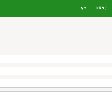
首页
企业简介