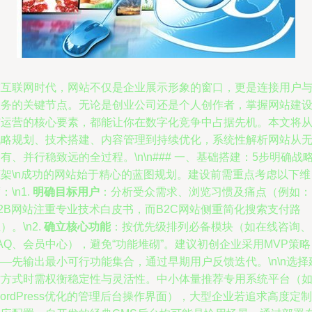
在互联网时代，网站不仅是企业展示形象的窗口，更是连接用户
服务的关键节点。无论是创业公司还是个人创作者，掌握网站建
与运营的核心要素，都能让你在数字化竞争中占据先机。本文将
战略规划、技术搭建、内容管理到持续优化，系统性解析网站从
有、并行稳致远的全过程。\n\n### 一、基础搭建：5步明确战
框架\n成功的网站始于精心的蓝图规划。建设前需重点考虑以下维
：\n1.
明确目标用户
：分析受众需求、浏览习惯及痛点（例如：
2B网站注重专业技术白皮书，而B2C网站侧重简化搜索支付路
）。\n2.
确立核心功能
：按优先级排列必备模块（如在线咨询、
AQ、会员中心），避免“功能堆砌”。建议初创企业采用MVP策略
—先输出最小可行功能集合，通过早期用户反馈迭代。\n\n选择
站方式时需权衡稳定性与灵活性。中小体量推荐专用系统平台（
ordPress优化的管理后台操作界面），大型企业若追求高度定制